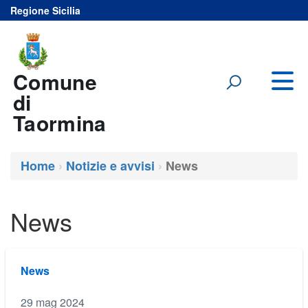
Regione Sicilia
Vai al menu principale del sito
Vai al contenuto
Comune
di
Taormina
Home
Notizie e avvisi
News
News
News
29 mag 2024