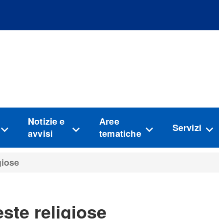
Vai al menu principale del sito
Vai al contenuto
Notizie e
Aree
Servizi
avvisi
tematiche
giose
ste religiose