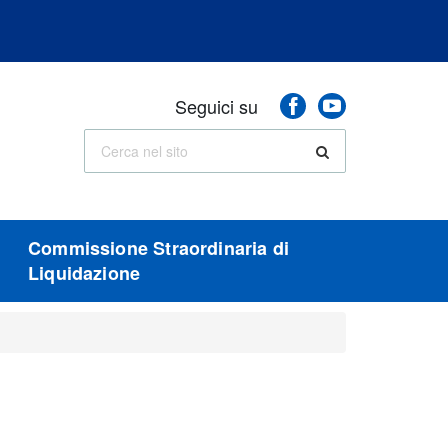
Seguici
Facebook
Youtube
Seguici su
sui
social
Cerca
Cerca
nel
sito
Commissione Straordinaria di
Liquidazione