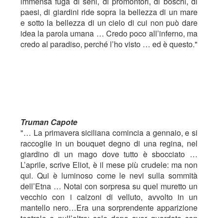
immensa fuga di seni, di promontori, di boschi, di
paesi, di giardini ride sopra la bellezza di un mare
e sotto la bellezza di un cielo di cui non può dare
idea la parola umana … Credo poco all’inferno, ma
credo al paradiso, perché l’ho visto … ed è questo."
Truman Capote
"… La primavera siciliana comincia a gennaio, e si
raccoglie in un bouquet degno di una regina, nel
giardino di un mago dove tutto è sbocciato …
L’aprile, scrive Eliot, è il mese più crudele: ma non
qui. Qui è luminoso come le nevi sulla sommità
dell’Etna … Notai con sorpresa su quel muretto un
vecchio con i calzoni di velluto, avvolto in un
mantello nero…Era una sorprendente apparizione