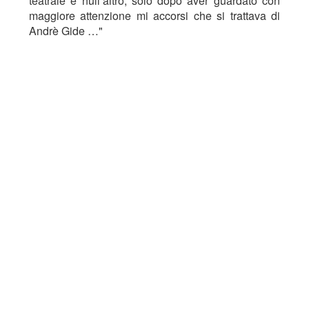
teatrale e null’altro; solo dopo aver guardato con
maggiore attenzione mi accorsi che si trattava di
Andrè Gide …"