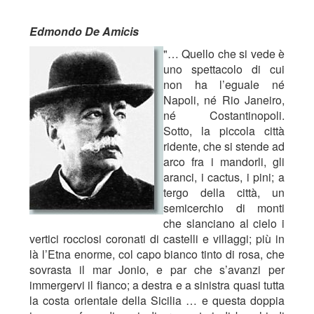
Edmondo De Amicis
"… Quello che si vede è
uno spettacolo di cui
non ha l’eguale né
Napoli, né Rio Janeiro,
né Costantinopoli.
Sotto, la piccola città
ridente, che si stende ad
arco fra i mandorli, gli
aranci, i cactus, i pini; a
tergo della città, un
semicerchio di monti
che slanciano al cielo i
vertici rocciosi coronati di castelli e villaggi; più in
là l’Etna enorme, col capo bianco tinto di rosa, che
sovrasta il mar Jonio, e par che s’avanzi per
immergervi il fianco; a destra e a sinistra quasi tutta
la costa orientale della Sicilia … e questa doppia