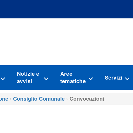
Vai al menu principale del sito
Vai al contenuto
Notizie e
Aree
Servizi
avvisi
tematiche
one
Consiglio Comunale
Convocazioni