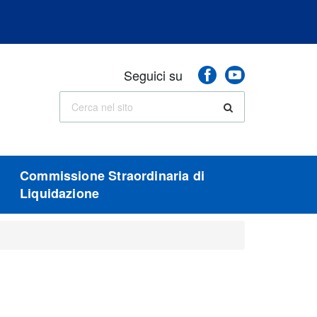
Seguici
Facebook
Youtube
Seguici su
sui
social
Cerca
Cerca
nel
sito
Commissione Straordinaria di
Liquidazione