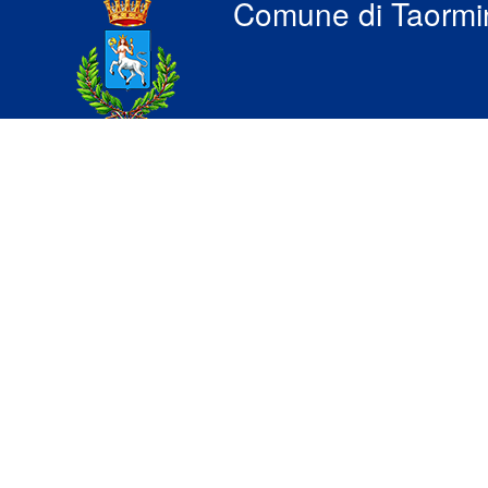
Comune di Taormi
Contatti
indirizz
Corso Umberto I, 217
protocol
98039 Taormina (ME)
Centralino Tel.: +39 0942 6101