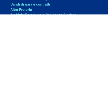
Bandi di gara e contratti
Albo Pretorio
Archivio Determine e Ordinanze Sindacali
Determine Dirigenziali
Archivio Delibere
Seguici su
Facebook
Youtube