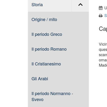
Storia
torna
Ul
all'ini
S
del
Origine / mito
conte
Cap
Il periodo Greco
Vici
Il periodo Romano
ques
scam
orna
Il Cristianesimo
Mado
Gli Arabi
Il periodo Normanno -
Svevo