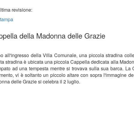
tima revisione:
zio
tampa
nuto
pella della Madonna delle Grazie
no all'ingresso della Villa Comunale, una piccola stradina coll
ta stradina è ubicata una piccola Cappella dedicata alla Madonn
pato ad una tempesta mentre si trovava sulla sua barca. La C
mento, vi è soltanto un piccolo altare con sopra l'immagine del
nna delle Grazie si celebra il 2 luglio.