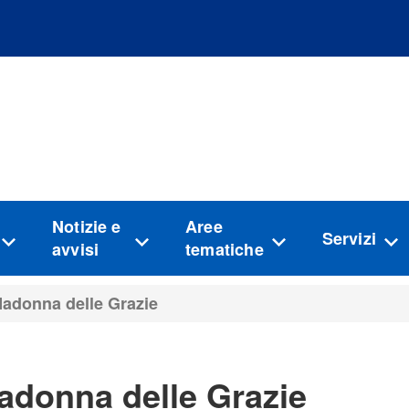
Vai al menu principale del sito
Vai al contenuto
Notizie e
Aree
Servizi
avvisi
tematiche
adonna delle Grazie
adonna delle Grazie