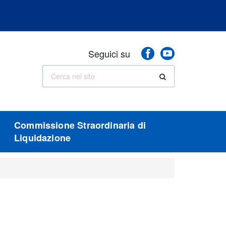
Seguici
Facebook
Youtube
Seguici su
sui
social
Cerca
Cerca
nel
sito
Commissione Straordinaria di
Liquidazione